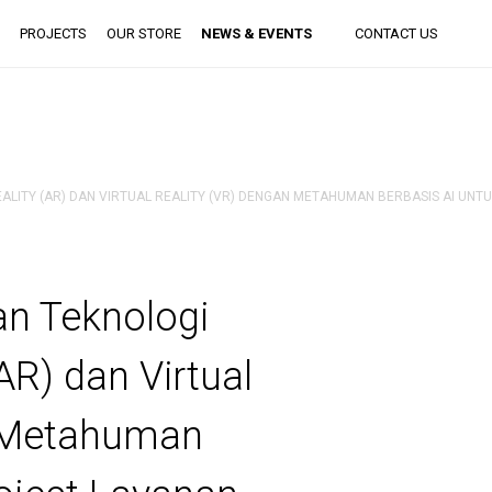
PROJECTS
OUR STORE
NEWS & EVENTS
CONTACT US
LITY (AR) DAN VIRTUAL REALITY (VR) DENGAN METAHUMAN BERBASIS AI UNTUK
an Teknologi
R) dan Virtual
n Metahuman