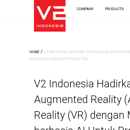
COMPANY
PRODUCTS
/
HOME
V2 INDONESIA HADIRKAN TEKNOLOGI AUGMENTED REA
NEGARA INDONESIA (PERSERO) TBK
V2 Indonesia Hadirk
Augmented Reality (A
Reality (VR) denga