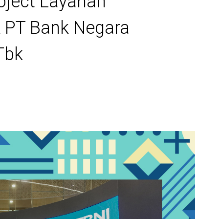
roject Layanan
lik PT Bank Negara
Tbk